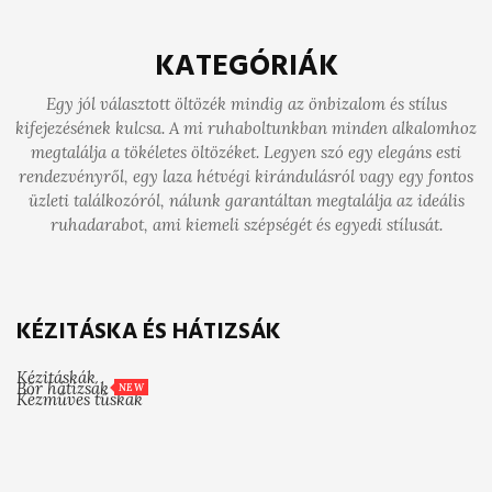
KATEGÓRIÁK
Egy jól választott öltözék mindig az önbizalom és stílus
kifejezésének kulcsa. A mi ruhaboltunkban minden alkalomhoz
megtalálja a tökéletes öltözéket. Legyen szó egy elegáns esti
rendezvényről, egy laza hétvégi kirándulásról vagy egy fontos
üzleti találkozóról, nálunk garantáltan megtalálja az ideális
ruhadarabot, ami kiemeli szépségét és egyedi stílusát.
KÉZITÁSKA ÉS HÁTIZSÁK
Kézitáskák
Bőr hátizsák
NEW
Kézműves tűskák