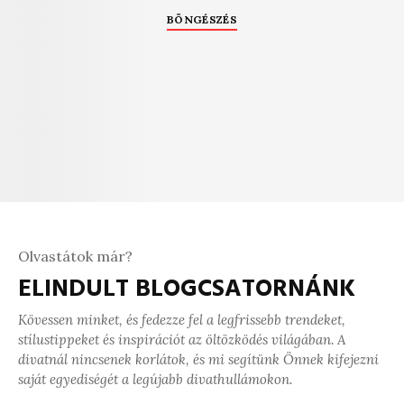
BÖNGÉSZÉS
Olvastátok már?
ELINDULT BLOGCSATORNÁNK
Kövessen minket, és fedezze fel a legfrissebb trendeket,
stílustippeket és inspirációt az öltözködés világában. A
divatnál nincsenek korlátok, és mi segítünk Önnek kifejezni
saját egyediségét a legújabb divathullámokon.