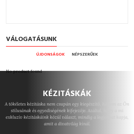
VÁLOGATÁSUNK
ÚJDONSÁGOK
NÉPSZERŰEK
No product found
KÉZITÁSKÁK
A tökéletes kézitáska nem csupán egy kiegészítő, hanem az Ön
stílusának és egyediségének kifejezője. Azáltal, hogy a mi
exkluzív kézitáskáink közül választ, mindig a legjobbat kapja,
amit a divatvilág kínál.