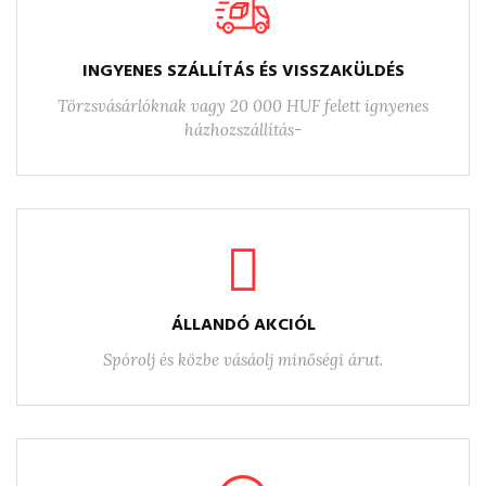
INGYENES SZÁLLÍTÁS ÉS VISSZAKÜLDÉS
Törzsvásárlóknak vagy 20 000 HUF felett ignyenes
házhozszállítás-
ÁLLANDÓ AKCIÓL
Spórolj és közbe vásáolj minőségi árut.