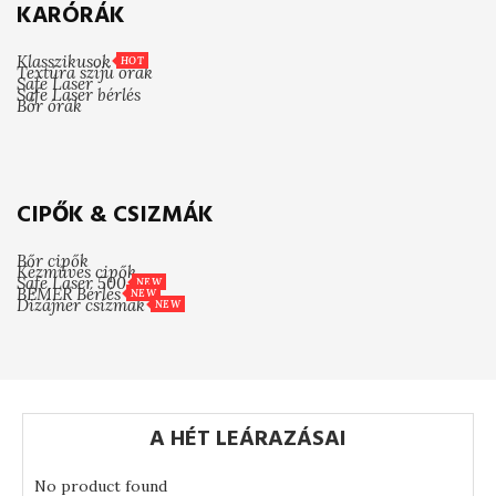
KARÓRÁK
Klasszikusok
HOT
Textúra szíjú órák
Safe Laser
Safe Laser bérlés
Bőr órák
CIPŐK & CSIZMÁK
Bőr cipők
Kézműves cipők
Safe Laser 500
NEW
BEMER Bérlés
NEW
Dizájner csizmák
NEW
A HÉT LEÁRAZÁSAI
No product found