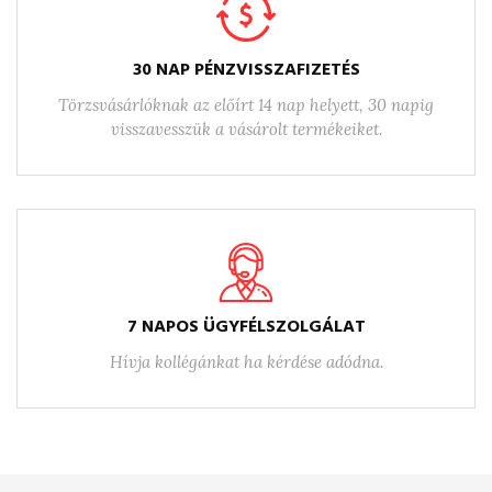
30 NAP PÉNZVISSZAFIZETÉS
Törzsvásárlóknak az előírt 14 nap helyett, 30 napig
visszavesszük a vásárolt termékeiket.
7 NAPOS ÜGYFÉLSZOLGÁLAT
Hívja kollégánkat ha kérdése adódna.