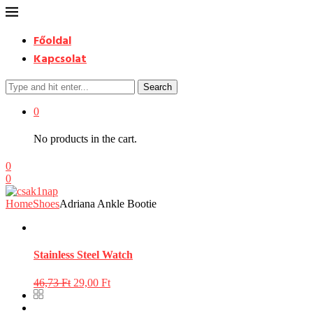
Főoldal
Kapcsolat
Search
0
No products in the cart.
0
0
Home
Shoes
Adriana Ankle Bootie
Stainless Steel Watch
46,73
Ft
29,00
Ft