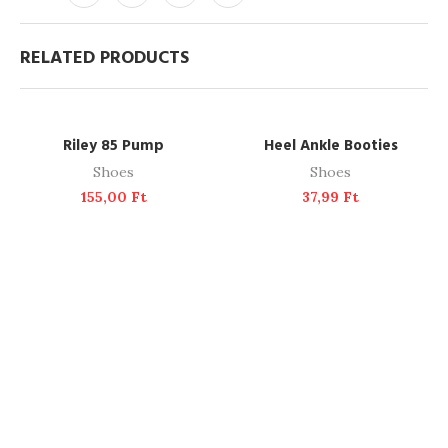
RELATED PRODUCTS
ADD TO CART
READ MORE
SOLD OUT
Riley 85 Pump
Heel Ankle Booties
Shoes
Shoes
155,00
Ft
37,99
Ft