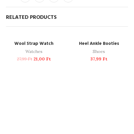
RELATED PRODUCTS
ADD TO CART
READ MORE
-25%
SOLD OUT
Wool Strap Watch
Heel Ankle Booties
Watches
Shoes
27,99
Ft
21,00
Ft
37,99
Ft