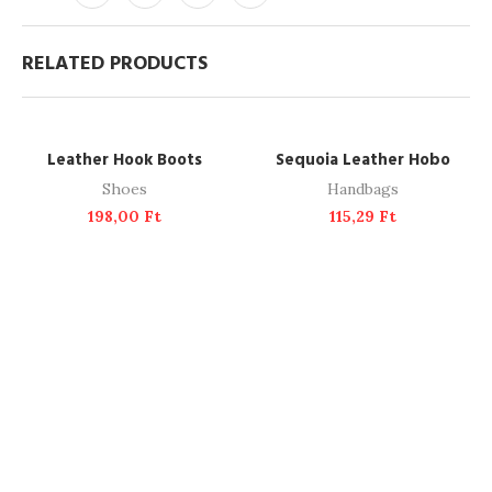
RELATED PRODUCTS
ADD TO CART
ADD TO CART
Leather Hook Boots
Sequoia Leather Hobo
Shoes
Handbags
198,00
Ft
115,29
Ft