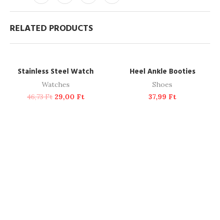
RELATED PRODUCTS
ADD TO CART
READ MORE
-38%
SOLD OUT
Stainless Steel Watch
Heel Ankle Booties
Watches
Shoes
46,73
Ft
29,00
Ft
37,99
Ft