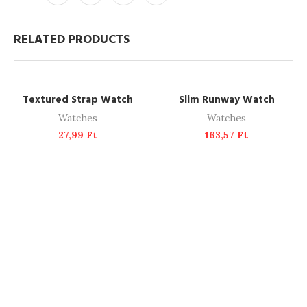
RELATED PRODUCTS
ADD TO CART
ADD TO CART
NEW
Textured Strap Watch
Slim Runway Watch
Watches
Watches
27,99
Ft
163,57
Ft