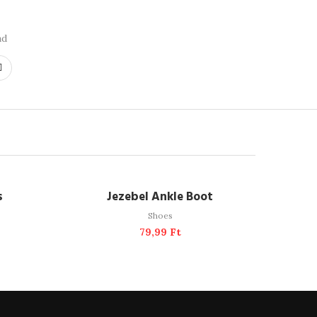
ad
ADD TO CART
s
Jezebel Ankle Boot
Shoes
79,99
Ft