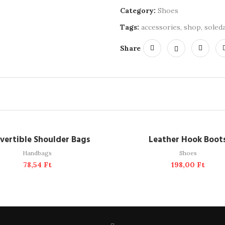
Category:
Shoes
Tags:
accessories
,
shop
,
soled
Share
ADD TO CART
ADD TO CART
vertible Shoulder Bags
Leather Hook Boot
Handbags
Shoes
78,54
Ft
198,00
Ft