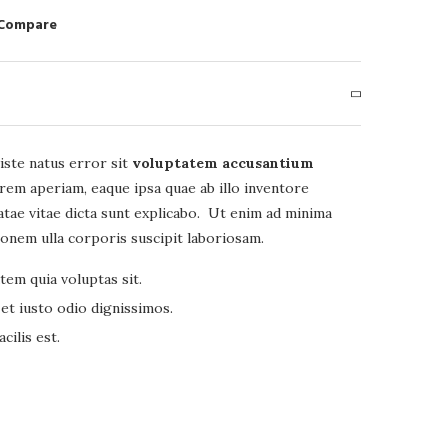
 Compare
iste natus error sit
voluptatem accusantium
em aperiam, eaque ipsa quae ab illo inventore
eatae vitae dicta sunt explicabo. Ut enim ad minima
ionem ulla corporis suscipit laboriosam.
em quia voluptas sit.
et iusto odio dignissimos.
ilis est.