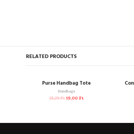
RELATED PRODUCTS
ADD TO CART
-25%
Purse Handbag Tote
Con
Handbags
25,29
Ft
19,00
Ft