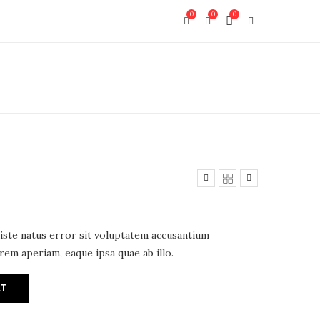
0
0
0
p
 iste natus error sit voluptatem accusantium
em aperiam, eaque ipsa quae ab illo.
RT