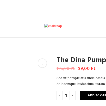
The Dina Pum
105,00
Ft
89,00
Ft
Sed ut perspiciatis unde omnis
doloremque laudantium, totam r
ADD TO CA