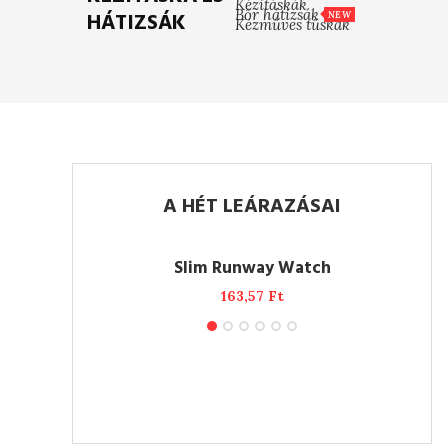
Kézitáskák
Bőr hátizsák
HÁTIZSÁK
NEW
Kézműves tűskák
A HÉT LEÁRAZÁSAI
ADD TO CART
-25%
NEW
tch
Slim Runway Watch
Ft
163,57
Ft