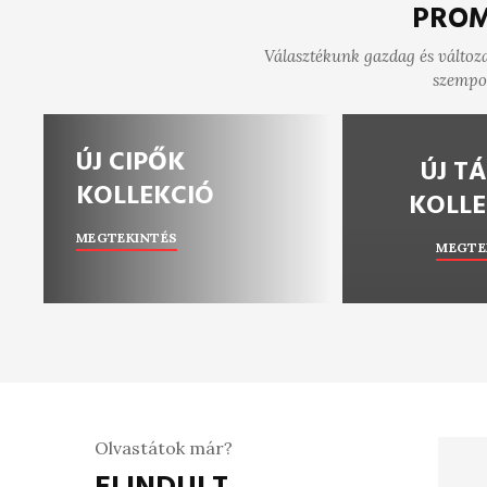
PROM
Választékunk gazdag és változa
szempon
ÚJ CIPŐK
ÚJ T
KOLLEKCIÓ
KOLLE
MEGTEKINTÉS
MEGTE
Olvastátok már?