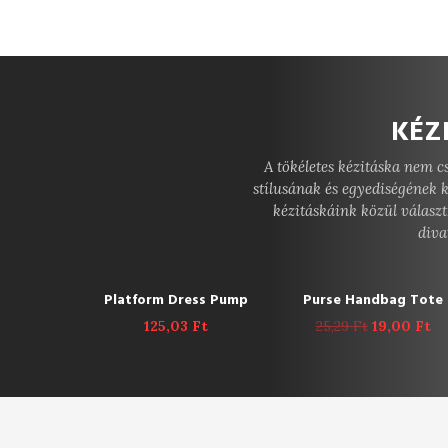
KÉZ
A tökéletes kézitáska nem 
stílusának és egyediségének k
kézitáskáink közül választ
diva
ADD TO CART
ADD TO CART
NEW
-25%
Platform Dress Pump
Purse Handbag Tote
125,03
Ft
25,29
Ft
19,00
Ft