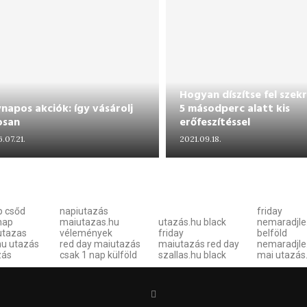
Hogyan díszítse fel szek
napos akciók: így vásárolj
5 másodperc alatt kis
osan
erőfeszítéssel
.07.21.
2021.09.18.
p csőd
napiutazás
friday
nap
maiutazas.hu
utazás.hu black
nemaradjle
utazas
vélemények
friday
belföld
u utazás
red day maiutazás
maiutazás red day
nemaradjle
zás
csak 1 nap külföld
szallas.hu black
mai utazás