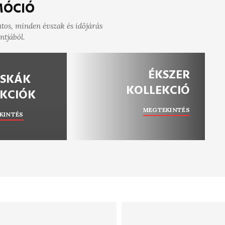
ÓCIÓ
tos, minden évszak és időjárás
tjából.
ÉKSZER
ÁSKÁK
KOLLEKCIÓ
KCIÓK
MEGTEKINTÉS
KINTÉS