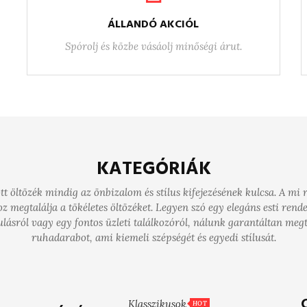
ÁLLANDÓ AKCIÓL
Spórolj és közbe vásáolj minőségi árut.
KATEGÓRIÁK
ott öltözék mindig az önbizalom és stílus kifejezésének kulcsa. A m
megtalálja a tökéletes öltözéket. Legyen szó egy elegáns esti rend
lásról vagy egy fontos üzleti találkozóról, nálunk garantáltan megta
ruhadarabot, ami kiemeli szépségét és egyedi stílusát.
Klasszikusok
HOT