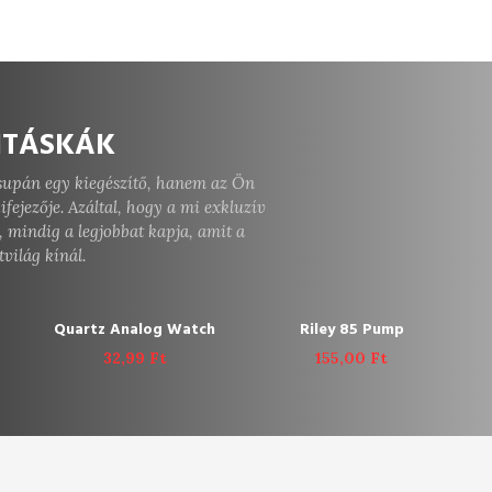
ITÁSKÁK
csupán egy kiegészítő, hanem az Ön
ifejezője. Azáltal, hogy a mi exkluzív
ADD TO CART
, mindig a legjobbat kapja, amit a
Textured Strap 
tvilág kínál.
27,99
Ft
ADD TO CART
ADD TO CART
Quartz Analog Watch
Riley 85 Pump
32,99
Ft
155,00
Ft