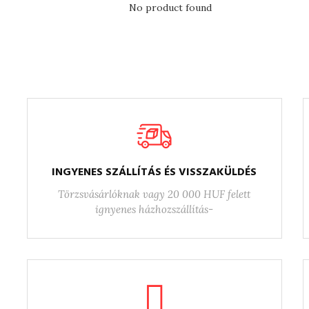
No product found
INGYENES SZÁLLÍTÁS ÉS VISSZAKÜLDÉS
Törzsvásárlóknak vagy 20 000 HUF felett
ignyenes házhozszállítás-