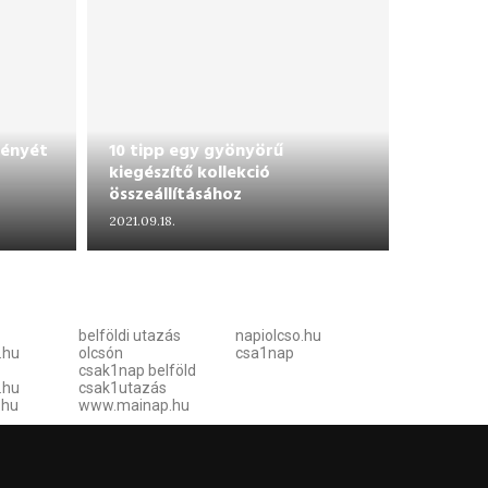
rényét
10 tipp egy gyönyörű
kiegészítő kollekció
összeállításához
2021.09.18.
belföldi utazás
napiolcso.hu
.hu
olcsón
csa1nap
csak1nap belföld
.hu
csak1utazás
.hu
www.mainap.hu