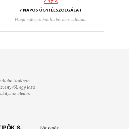
7 NAPOS ÜGYFÉLSZOLGÁLAT
Hívja kollégánkat ha kérdése adódna.
i ruhaboltunkban
ezvényről, egy laza
lálja az ideális
CIPŐK &
Bőr cipők