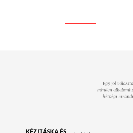
for Women
DISCOVER MORE
Egy jól választ
minden alkalomhoz 
hétvégi kirándu
KÉZITÁSKA ÉS