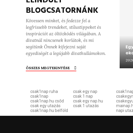
ELINDULT
BLOGCSATORNÁNK
Kövessen minket, és fedezze fel a
legfrissebb trendeket, stílustippeket és
inspirációt az öltözködés világában. A
divatnál nincsenek korlátok, és mi
Egy
segítünk Önnek kifejezni saját
ok
egyediségét a legújabb divathullámokon.
2026
ÖSSZES MEGTEKINTÉSE
csak1nap ruha
csak egy nap
csak1na
csak1nap
csak 1 nap
csakegy
csak1nap.hu csőd
csak egy nap.hu
csakegy
csak egy utazás
csak 1 utazás
mainap.h
csak1nap.hu belföld
napi uta