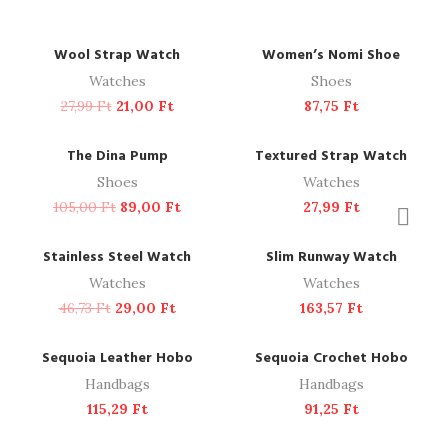
ADD TO CART
READ MORE
-25%
SOLD OUT
Wool Strap Watch
Women’s Nomi Shoe
Watches
Shoes
27,99
Ft
21,00
Ft
87,75
Ft
ADD TO CART
ADD TO CART
-15%
The Dina Pump
Textured Strap Watch
Shoes
Watches
105,00
Ft
89,00
Ft
27,99
Ft
ADD TO CART
ADD TO CART
-38%
NEW
Stainless Steel Watch
Slim Runway Watch
Watches
Watches
46,73
Ft
29,00
Ft
163,57
Ft
ADD TO CART
ADD TO CART
Sequoia Leather Hobo
Sequoia Crochet Hobo
Handbags
Handbags
115,29
Ft
91,25
Ft