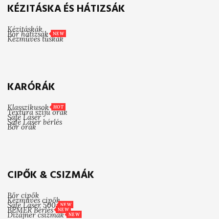
KÉZITÁSKA ÉS HÁTIZSÁK
Kézitáskák
Bőr hátizsák
NEW
Kézműves tűskák
KARÓRÁK
Klasszikusok
HOT
Textúra szíjú órák
Safe Laser
Safe Laser bérlés
Bőr órák
CIPŐK & CSIZMÁK
Bőr cipők
Kézműves cipők
Safe Laser 500
NEW
BEMER Bérlés
NEW
Dizájner csizmák
NEW