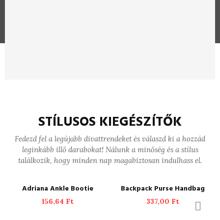
STÍLUSOS KIEGÉSZÍTŐK
Fedezd fel a legújabb divattrendeket és válaszd ki a hozzád
leginkább illő darabokat! Nálunk a minőség és a stílus
találkozik, hogy minden nap magabiztosan indulhass el.
ADD TO CART
ADD TO CART
Adriana Ankle Bootie
Backpack Purse Handbag
156,64
Ft
337,00
Ft