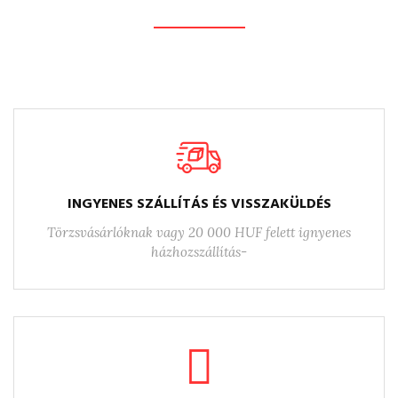
DISCOVER MORE
INGYENES SZÁLLÍTÁS ÉS VISSZAKÜLDÉS
Törzsvásárlóknak vagy 20 000 HUF felett ignyenes
házhozszállítás-