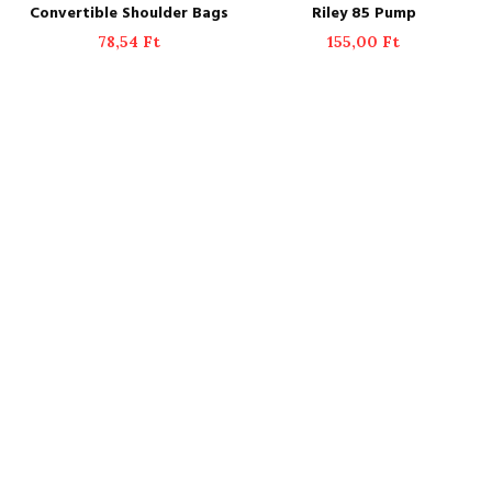
ADD TO CART
ADD TO CART
Convertible Shoulder Bags
Riley 85 Pump
78,54
Ft
155,00
Ft
UP TO 10% OFF
Luxury Watchesn
for Women