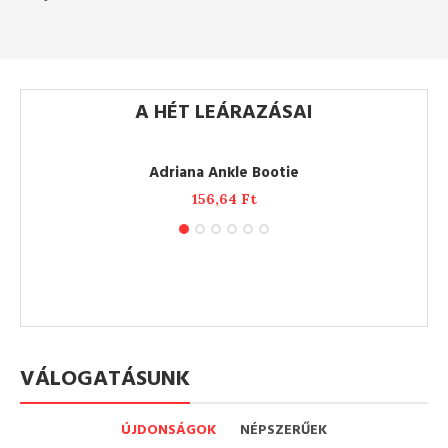
A HÉT LEÁRAZÁSAI
ADD TO CART
Adriana Ankle Bootie
156,64
Ft
VÁLOGATÁSUNK
ÚJDONSÁGOK
NÉPSZERŰEK