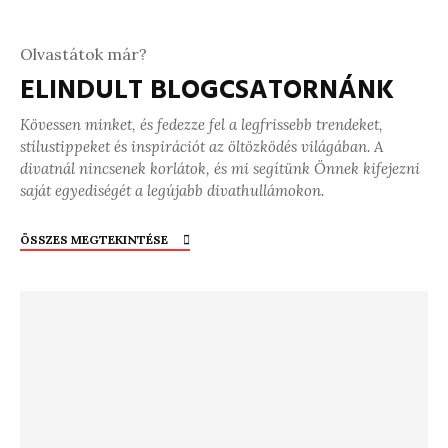
Olvastátok már?
ELINDULT BLOGCSATORNÁNK
Kövessen minket, és fedezze fel a legfrissebb trendeket,
stílustippeket és inspirációt az öltözködés világában. A
divatnál nincsenek korlátok, és mi segítünk Önnek kifejezni
saját egyediségét a legújabb divathullámokon.
ÖSSZES MEGTEKINTÉSE