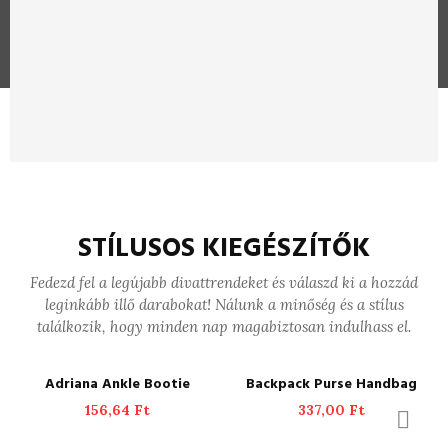
STÍLUSOS KIEGÉSZÍTŐK
Fedezd fel a legújabb divattrendeket és válaszd ki a hozzád
leginkább illő darabokat! Nálunk a minőség és a stílus
találkozik, hogy minden nap magabiztosan indulhass el.
ADD TO CART
ADD TO CART
Adriana Ankle Bootie
Backpack Purse Handbag
156,64
Ft
337,00
Ft