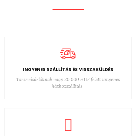
DISCOVER MORE
INGYENES SZÁLLÍTÁS ÉS VISSZAKÜLDÉS
Törzsvásárlóknak vagy 20 000 HUF felett ignyenes
házhozszállítás-