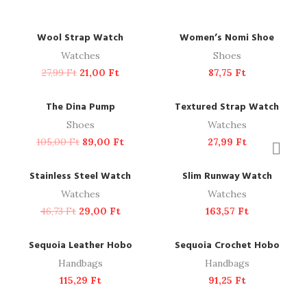
ADD TO CART
READ MORE
-25%
SOLD OUT
Wool Strap Watch
Women’s Nomi Shoe
Watches
Shoes
27,99
Ft
21,00
Ft
87,75
Ft
ADD TO CART
ADD TO CART
-15%
The Dina Pump
Textured Strap Watch
Shoes
Watches
105,00
Ft
89,00
Ft
27,99
Ft
ADD TO CART
ADD TO CART
-38%
NEW
Stainless Steel Watch
Slim Runway Watch
Watches
Watches
46,73
Ft
29,00
Ft
163,57
Ft
ADD TO CART
ADD TO CART
Sequoia Leather Hobo
Sequoia Crochet Hobo
Handbags
Handbags
115,29
Ft
91,25
Ft