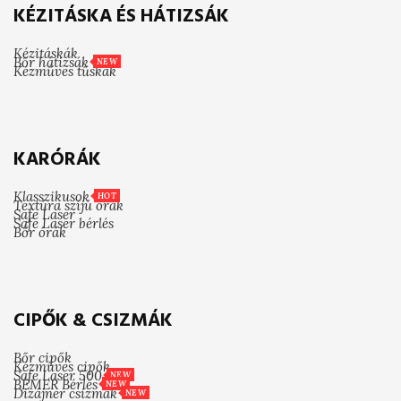
KÉZITÁSKA ÉS HÁTIZSÁK
Kézitáskák
Bőr hátizsák
NEW
Kézműves tűskák
KARÓRÁK
Klasszikusok
HOT
Textúra szíjú órák
Safe Laser
Safe Laser bérlés
Bőr órák
CIPŐK & CSIZMÁK
Bőr cipők
Kézműves cipők
Safe Laser 500
NEW
BEMER Bérlés
NEW
Dizájner csizmák
NEW