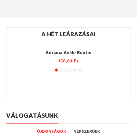
A HÉT LEÁRAZÁSAI
ADD TO CART
Adriana Ankle Bootie
156,64
Ft
VÁLOGATÁSUNK
ÚJDONSÁGOK
NÉPSZERŰEK