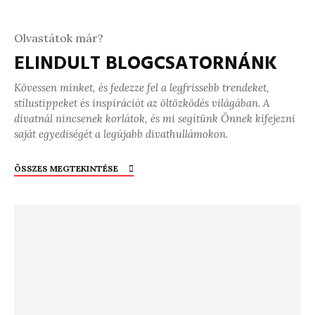
Olvastátok már?
ELINDULT BLOGCSATORNÁNK
Kövessen minket, és fedezze fel a legfrissebb trendeket,
stílustippeket és inspirációt az öltözködés világában. A
divatnál nincsenek korlátok, és mi segítünk Önnek kifejezni
saját egyediségét a legújabb divathullámokon.
ÖSSZES MEGTEKINTÉSE