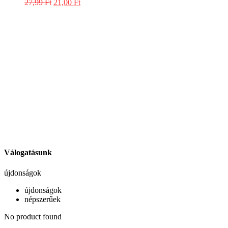
27,99
Ft
21,00
Ft
Válogatásunk
újdonságok
újdonságok
népszerűek
No product found