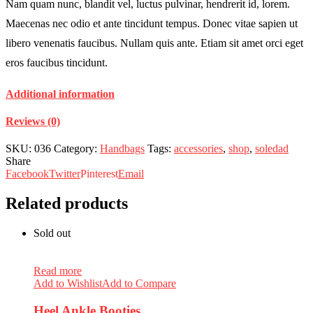
Nam quam nunc, blandit vel, luctus pulvinar, hendrerit id, lorem.
Maecenas nec odio et ante tincidunt tempus. Donec vitae sapien ut
libero venenatis faucibus. Nullam quis ante. Etiam sit amet orci eget
eros faucibus tincidunt.
Additional information
Reviews (0)
SKU:
036
Category:
Handbags
Tags:
accessories
,
shop
,
soledad
Share
Facebook
Twitter
Pinterest
Email
Related products
Sold out
Read more
Add to Wishlist
Add to Compare
Heel Ankle Booties