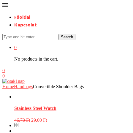
Főoldal
Kapcsolat
Search
0
No products in the cart.
0
0
Home
Handbags
Convertible Shoulder Bags
Stainless Steel Watch
46,73
Ft
29,00
Ft