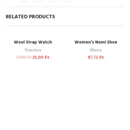
RELATED PRODUCTS
ADD TO CART
READ MORE
-25%
SOLD OUT
Wool Strap Watch
Women’s Nomi Shoe
Watches
Shoes
27,99
Ft
21,00
Ft
87,75
Ft