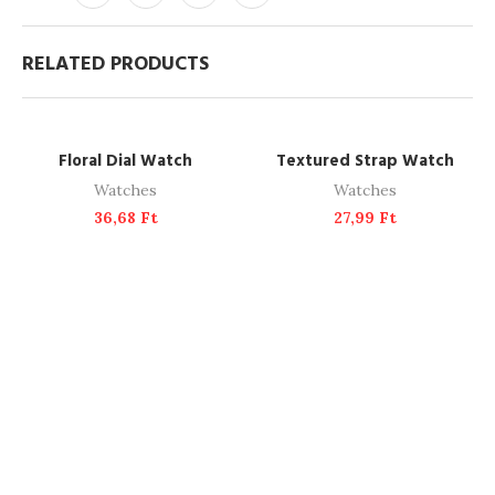
RELATED PRODUCTS
ADD TO CART
ADD TO CART
Floral Dial Watch
Textured Strap Watch
Watches
Watches
36,68
Ft
27,99
Ft