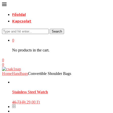
Főoldal
Kapcsolat
Search
0
No products in the cart.
0
0
Home
Handbags
Convertible Shoulder Bags
Stainless Steel Watch
46,73
Ft
29,00
Ft