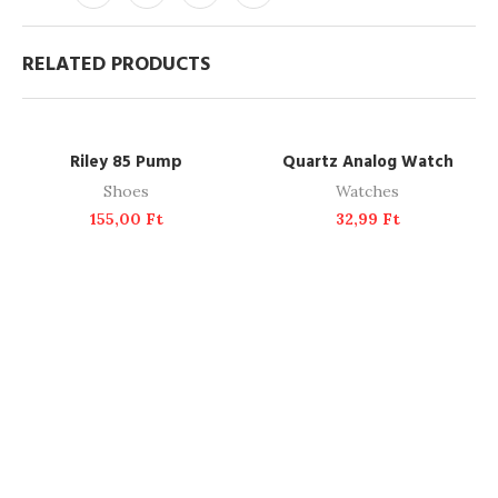
RELATED PRODUCTS
ADD TO CART
ADD TO CART
Riley 85 Pump
Quartz Analog Watch
Shoes
Watches
155,00
Ft
32,99
Ft