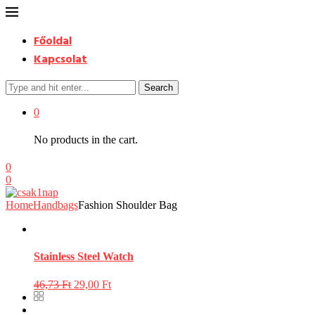
Főoldal
Kapcsolat
Search
0
No products in the cart.
0
0
Home
Handbags
Fashion Shoulder Bag
Stainless Steel Watch
46,73
Ft
29,00
Ft