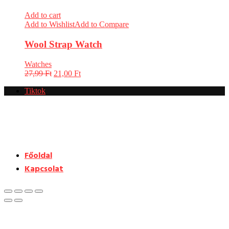
Add to cart
Add to Wishlist
Add to Compare
Wool Strap Watch
Watches
27,99
Ft
21,00
Ft
Tiktok
Főoldal
Kapcsolat