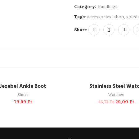
Category:
Handbags
Tags:
accessories
,
shop
,
soled
Share
ADD TO CART
ADD TO CART
Jezebel Ankle Boot
Stainless Steel Wat
Shoes
Watches
79,99
Ft
46,73
Ft
29,00
Ft