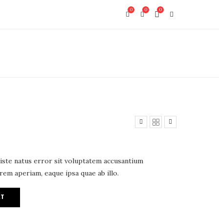
0
0
0
 iste natus error sit voluptatem accusantium
em aperiam, eaque ipsa quae ab illo.
RT