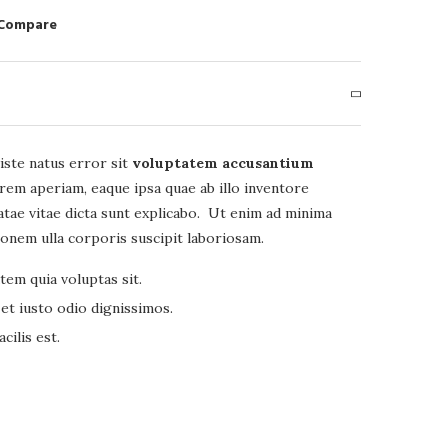
 Compare
iste natus error sit
voluptatem accusantium
em aperiam, eaque ipsa quae ab illo inventore
eatae vitae dicta sunt explicabo. Ut enim ad minima
ionem ulla corporis suscipit laboriosam.
em quia voluptas sit.
et iusto odio dignissimos.
ilis est.