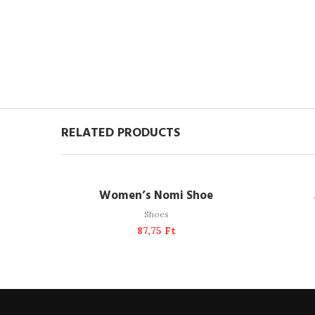
RELATED PRODUCTS
READ MORE
SOLD OUT
Women’s Nomi Shoe
Shoes
87,75
Ft