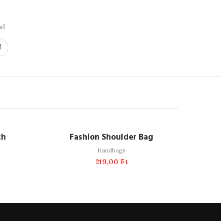
ad
ADD TO CART
-38%
ch
Fashion Shoulder Bag
Handbags
219,00
Ft