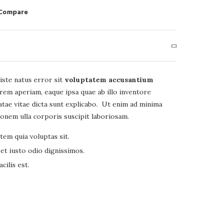
 Compare
iste natus error sit
voluptatem accusantium
em aperiam, eaque ipsa quae ab illo inventore
eatae vitae dicta sunt explicabo. Ut enim ad minima
ionem ulla corporis suscipit laboriosam.
em quia voluptas sit.
et iusto odio dignissimos.
ilis est.