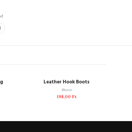
ad
ADD TO CART
ag
Leather Hook Boots
Shoes
198,00
Ft