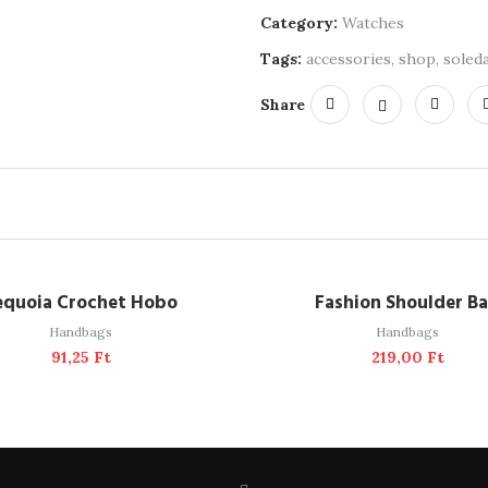
Category:
Watches
Tags:
accessories
,
shop
,
soled
Share
ADD TO CART
ADD TO CART
equoia Crochet Hobo
Fashion Shoulder B
Handbags
Handbags
91,25
Ft
219,00
Ft