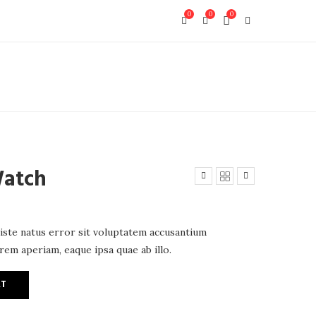
0
0
0
Watch
 iste natus error sit voluptatem accusantium
em aperiam, eaque ipsa quae ab illo.
RT