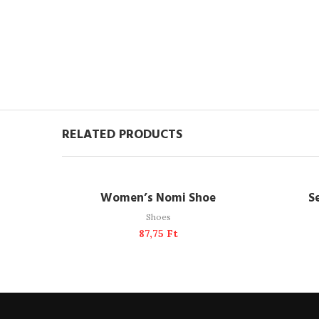
RELATED PRODUCTS
READ MORE
SOLD OUT
Women’s Nomi Shoe
S
Shoes
87,75
Ft