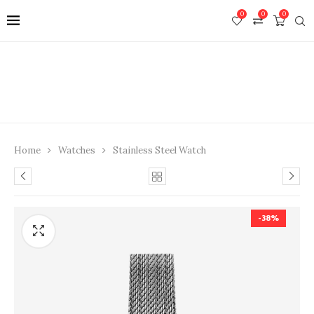
0
0
0
Home
Watches
Stainless Steel Watch
-38%