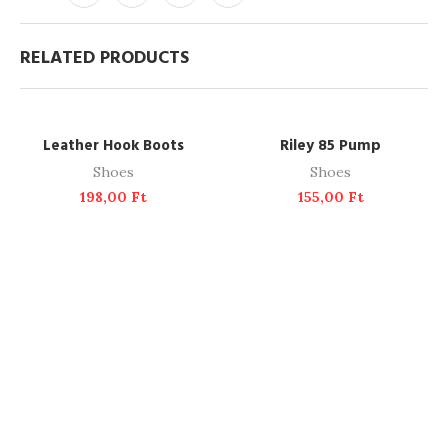
RELATED PRODUCTS
ADD TO CART
ADD TO CART
Leather Hook Boots
Riley 85 Pump
Shoes
Shoes
198,00
Ft
155,00
Ft