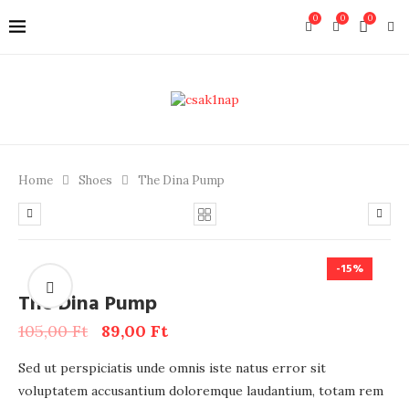
0
0
0
Home
Shoes
The Dina Pump
-15%
The Dina Pump
105,00
Ft
89,00
Ft
Sed ut perspiciatis unde omnis iste natus error sit
voluptatem accusantium doloremque laudantium, totam rem