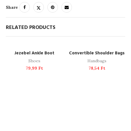
Share
RELATED PRODUCTS
ADD TO CART
ADD TO CART
Jezebel Ankle Boot
Convertible Shoulder Bags
Shoes
Handbags
79,99
Ft
78,54
Ft