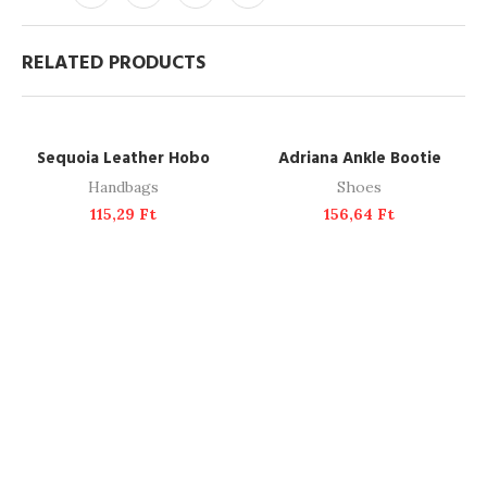
RELATED PRODUCTS
ADD TO CART
ADD TO CART
Sequoia Leather Hobo
Adriana Ankle Bootie
Handbags
Shoes
115,29
Ft
156,64
Ft