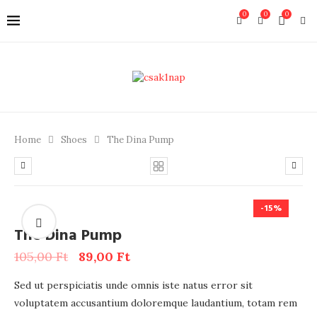
0
0
0
Home
Shoes
The Dina Pump
-15%
The Dina Pump
105,00
Ft
89,00
Ft
Sed ut perspiciatis unde omnis iste natus error sit
voluptatem accusantium doloremque laudantium, totam rem