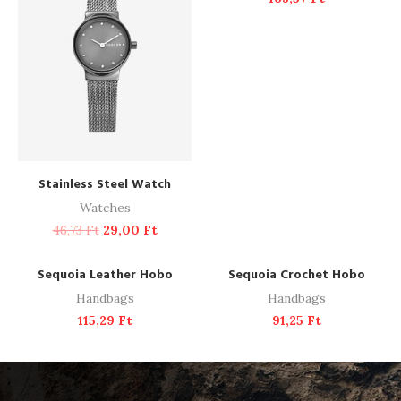
ADD TO CART
Stainless Steel Watch
Watches
46,73
Ft
29,00
Ft
ADD TO CART
ADD TO CART
Sequoia Leather Hobo
Sequoia Crochet Hobo
Handbags
Handbags
115,29
Ft
91,25
Ft