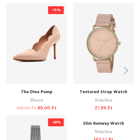
-15%
ADD TO CART
ADD TO CART
The Dina Pump
Textured Strap Watch
Shoes
Watches
105,00
Ft
89,00
Ft
27,99
Ft
ADD TO CART
-38%
NEW
Slim Runway Watch
Watches
163,57
Ft