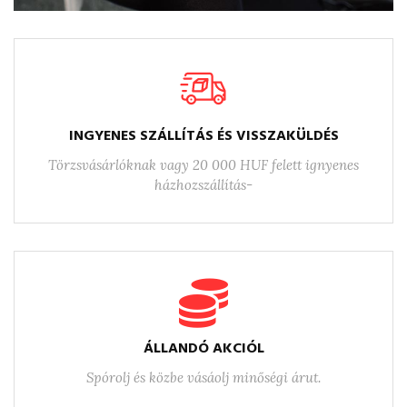
INGYENES SZÁLLÍTÁS ÉS VISSZAKÜLDÉS
Törzsvásárlóknak vagy 20 000 HUF felett ignyenes
házhozszállítás-
ÁLLANDÓ AKCIÓL
Spórolj és közbe vásáolj minőségi árut.