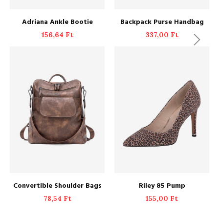
ADD TO CART
ADD TO CART
Adriana Ankle Bootie
Backpack Purse Handbag
156,64
Ft
337,00
Ft
ADD TO CART
ADD TO CART
Convertible Shoulder Bags
Riley 85 Pump
78,54
Ft
155,00
Ft