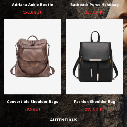
ADD TO CART
ADD TO CART
Adriana Ankle Bootie
Backpack Purse Handbag
156,64
Ft
337,00
Ft
ADD TO CART
ADD TO CART
Convertible Shoulder Bags
Fashion Shoulder Bag
78,54
Ft
219,00
Ft
AUTENTIKUS