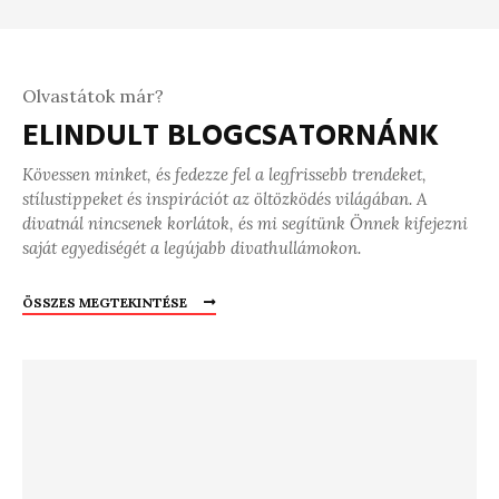
Olvastátok már?
ELINDULT BLOGCSATORNÁNK
Kövessen minket, és fedezze fel a legfrissebb trendeket,
stílustippeket és inspirációt az öltözködés világában. A
divatnál nincsenek korlátok, és mi segítünk Önnek kifejezni
saját egyediségét a legújabb divathullámokon.
ÖSSZES MEGTEKINTÉSE