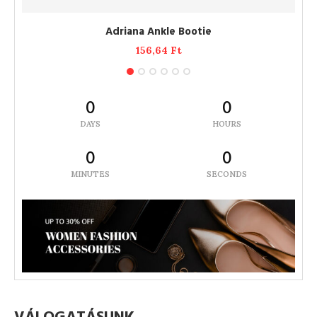
ADD TO CART
Adriana Ankle Bootie
156,64
Ft
0
0
DAYS
HOURS
0
0
MINUTES
SECONDS