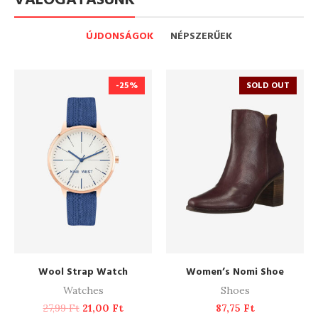
VÁLOGATÁSUNK
ÚJDONSÁGOK
NÉPSZERŰEK
-25%
SOLD OUT
ADD TO CART
READ MORE
Wool Strap Watch
Women’s Nomi Shoe
Watches
Shoes
27,99
Ft
21,00
Ft
87,75
Ft