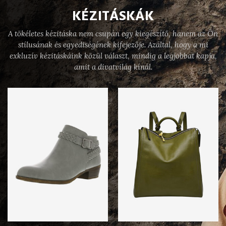
KÉZITÁSKÁK
A tökéletes kézitáska nem csupán egy kiegészítő, hanem az Ön
stílusának és egyediségének kifejezője. Azáltal, hogy a mi
exkluzív kézitáskáink közül választ, mindig a legjobbat kapja,
amit a divatvilág kínál.