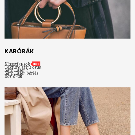
KARÓRÁK
Klasszikusok
HOT
Textúra szíjú órák
Safe Laser
Safe Laser bérlés
Bőr órák