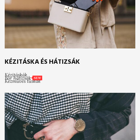
KÉZITÁSKA ÉS HÁTIZSÁK
Kézitáskák
Bőr hátizsák
NEW
Kézműves tűskák