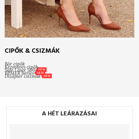
CIPŐK & CSIZMÁK
Bőr cipők
Kézműves cipők
Safe Laser 500
NEW
BEMER Bérlés
NEW
Dizájner csizmák
NEW
A HÉT LEÁRAZÁSAI