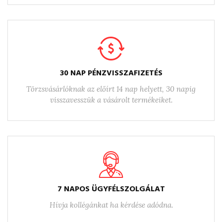
30 NAP PÉNZVISSZAFIZETÉS
Törzsvásárlóknak az előírt 14 nap helyett, 30 napig
visszavesszük a vásárolt termékeiket.
7 NAPOS ÜGYFÉLSZOLGÁLAT
Hívja kollégánkat ha kérdése adódna.