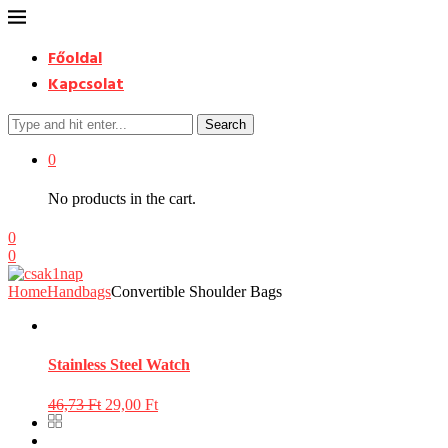
Főoldal
Kapcsolat
Search
0
No products in the cart.
0
0
Home
Handbags
Convertible Shoulder Bags
Stainless Steel Watch
46,73
Ft
29,00
Ft