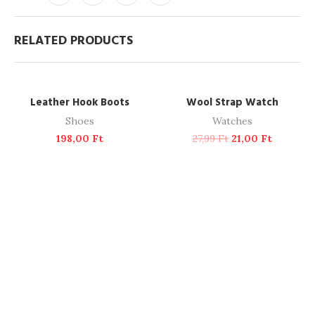
RELATED PRODUCTS
ADD TO CART
ADD TO CART
-25%
Leather Hook Boots
Wool Strap Watch
Shoes
Watches
198,00
Ft
27,99
Ft
21,00
Ft