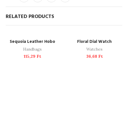
RELATED PRODUCTS
ADD TO CART
ADD TO CART
Sequoia Leather Hobo
Floral Dial Watch
Handbags
Watches
115,29
Ft
36,68
Ft