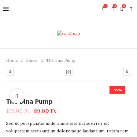
0
0
0
Home
Shoes
The Dina Pump
-15%
The Dina Pump
105,00
Ft
89,00
Ft
Sed ut perspiciatis unde omnis iste natus error sit
voluptatem accusantium doloremque laudantium, totam rem