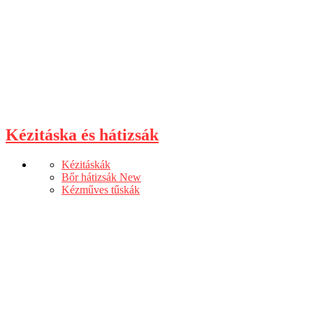
Kézitáska és hátizsák
Kézitáskák
Bőr hátizsák
New
Kézműves tűskák