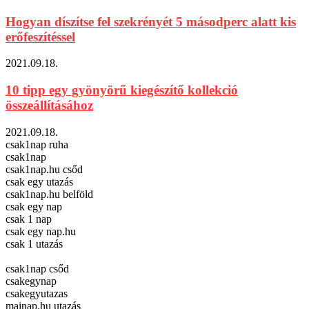
Hogyan díszítse fel szekrényét 5 másodperc alatt kis
erőfeszítéssel
2021.09.18.
10 tipp egy gyönyörű kiegészítő kollekció
összeállításához
2021.09.18.
csak1nap ruha
csak1nap
csak1nap.hu csőd
csak egy utazás
csak1nap.hu belföld
csak egy nap
csak 1 nap
csak egy nap.hu
csak 1 utazás
csak1nap csőd
csakegynap
csakegyutazas
mainap.hu utazás