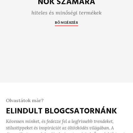
NŐK SZÁMÁRA
hiteles és minőségi termékek
BÖNGÉSZÉS
Olvastátok már?
ELINDULT BLOGCSATORNÁNK
Kövessen minket, és fedezze fel a legfrissebb trendeket,
stílustippeket és inspirációt az öltözködés világában. A