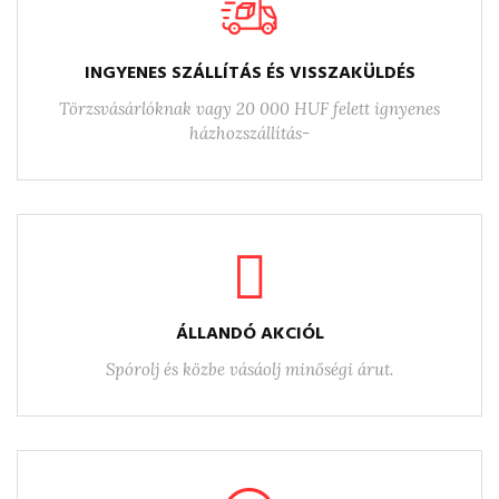
INGYENES SZÁLLÍTÁS ÉS VISSZAKÜLDÉS
Törzsvásárlóknak vagy 20 000 HUF felett ignyenes
házhozszállítás-
ÁLLANDÓ AKCIÓL
Spórolj és közbe vásáolj minőségi árut.