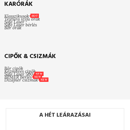
KARÓRÁK
Klasszikusok
HOT
Textúra szíjú órák
Safe Laser
Safe Laser bérlés
Bőr órák
CIPŐK & CSIZMÁK
Bőr cipők
Kézműves cipők
Safe Laser 500
NEW
BEMER Bérlés
NEW
Dizájner csizmák
NEW
A HÉT LEÁRAZÁSAI