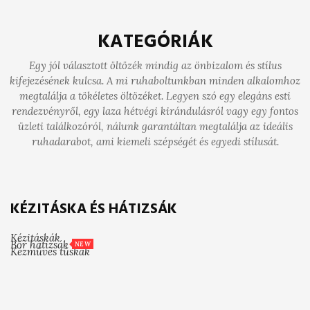
KATEGÓRIÁK
Egy jól választott öltözék mindig az önbizalom és stílus
kifejezésének kulcsa. A mi ruhaboltunkban minden alkalomhoz
megtalálja a tökéletes öltözéket. Legyen szó egy elegáns esti
rendezvényről, egy laza hétvégi kirándulásról vagy egy fontos
üzleti találkozóról, nálunk garantáltan megtalálja az ideális
ruhadarabot, ami kiemeli szépségét és egyedi stílusát.
KÉZITÁSKA ÉS HÁTIZSÁK
Kézitáskák
Bőr hátizsák
NEW
Kézműves tűskák