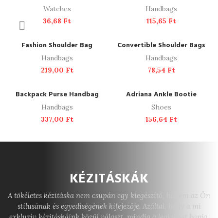
Watches
Handbags
36,68
Ft
115,65
Ft
ADD TO CART
ADD TO CART
Fashion Shoulder Bag
Convertible Shoulder Bags
Handbags
Handbags
219,00
Ft
78,54
Ft
ADD TO CART
ADD TO CART
Backpack Purse Handbag
Adriana Ankle Bootie
Handbags
Shoes
337,00
Ft
156,64
Ft
KÉZITÁSKÁK
A tökéletes kézitáska nem csupán egy kiegészítő, hanem az Ön
stílusának és egyediségének kifejezője. Azáltal, hogy a mi
exkluzív kézitáskáink közül választ, mindig a legjobbat kapja,