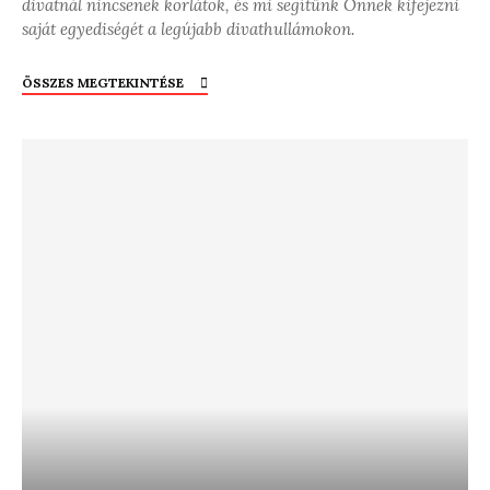
divatnál nincsenek korlátok, és mi segítünk Önnek kifejezni
saját egyediségét a legújabb divathullámokon.
ÖSSZES MEGTEKINTÉSE