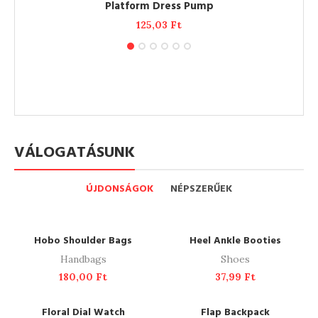
ADD TO CART
NEW
Platform Dress Pump
125,03
Ft
VÁLOGATÁSUNK
ÚJDONSÁGOK
NÉPSZERŰEK
ADD TO CART
READ MORE
SOLD OUT
Hobo Shoulder Bags
Heel Ankle Booties
Handbags
Shoes
180,00
Ft
37,99
Ft
ADD TO CART
ADD TO CART
Floral Dial Watch
Flap Backpack