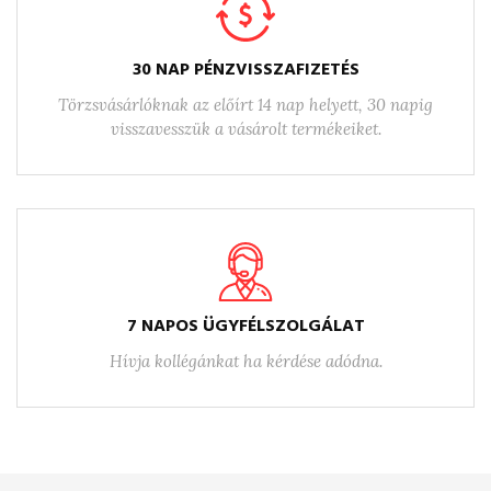
30 NAP PÉNZVISSZAFIZETÉS
Törzsvásárlóknak az előírt 14 nap helyett, 30 napig
visszavesszük a vásárolt termékeiket.
7 NAPOS ÜGYFÉLSZOLGÁLAT
Hívja kollégánkat ha kérdése adódna.