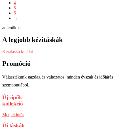
4
5
6
→
autentikus
A legjobb kézitáskák
Kézitáska kínálat
Promóció
Választékunk gazdag és változatos, minden évszak és időjárás
szempontjából.
Új cipők
kollekció
Megtekintés
Új táskák