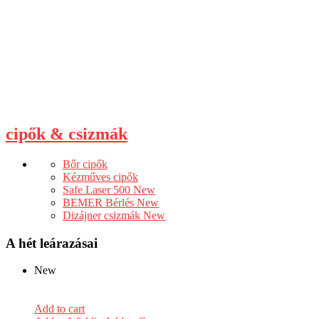
cipők & csizmák
Bőr cipők
Kézműves cipők
Safe Laser 500
New
BEMER Bérlés
New
Dizájner csizmák
New
A hét leárazásai
New
Add to cart