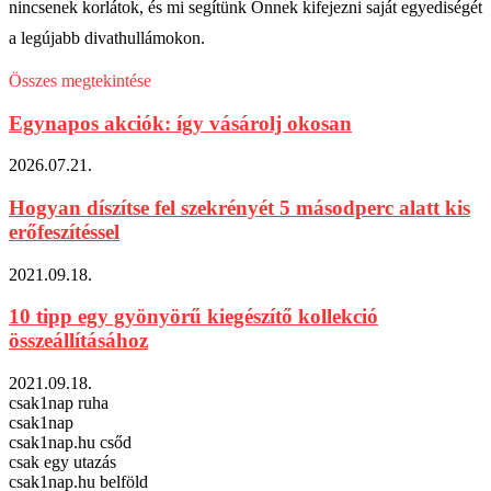
nincsenek korlátok, és mi segítünk Önnek kifejezni saját egyediségét
a legújabb divathullámokon.
Összes megtekintése
Egynapos akciók: így vásárolj okosan
2026.07.21.
Hogyan díszítse fel szekrényét 5 másodperc alatt kis
erőfeszítéssel
2021.09.18.
10 tipp egy gyönyörű kiegészítő kollekció
összeállításához
2021.09.18.
csak1nap ruha
csak1nap
csak1nap.hu csőd
csak egy utazás
csak1nap.hu belföld