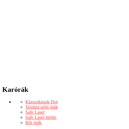
Karórák
Klasszikusok
Hot
Textúra szíjú órák
Safe Laser
Safe Laser bérlés
Bőr órák