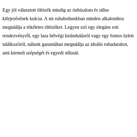
Egy jól választott öltözék mindig az önbizalom és stílus
kifejezésének kulcsa. A mi ruhaboltunkban minden alkalomhoz
megtalálja a tökéletes öltözéket. Legyen szó egy elegáns esti
rendezvényről, egy laza hétvégi kirándulásról vagy egy fontos üzleti
találkozóról, nálunk garantáltan megtalálja az ideális ruhadarabot,
ami kiemeli szépségét és egyedi stílusát.