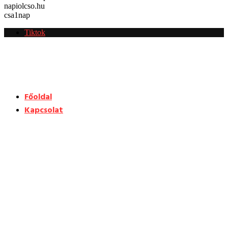
napiolcso.hu
csa1nap
Tiktok
Főoldal
Kapcsolat