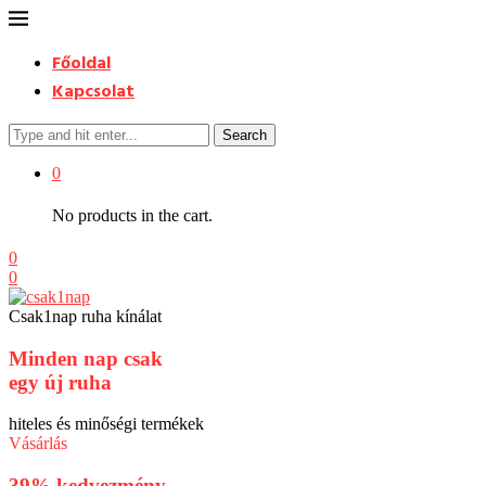
Főoldal
Kapcsolat
Search
0
No products in the cart.
0
0
Csak1nap ruha kínálat
Minden nap csak
egy új ruha
hiteles és minőségi termékek
Vásárlás
39% kedvezmény