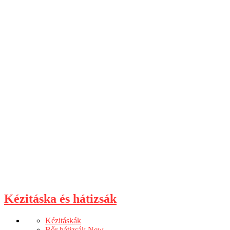
Kézitáska és hátizsák
Kézitáskák
Bőr hátizsák
New